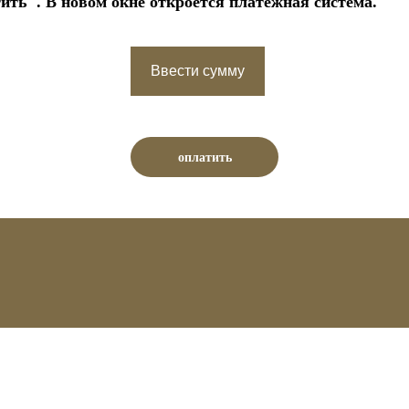
ть". В новом окне откроется платежная система.
Ввести сумму
оплатить