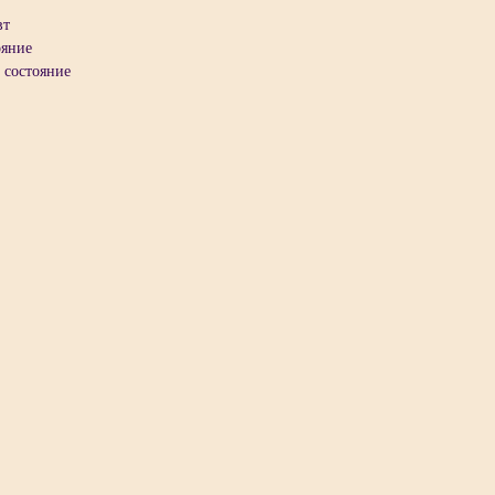
вт
ояние
 состояние